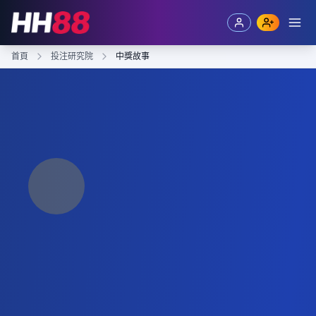
跳過導航到主要內容
首頁
投注研究院
中獎故事