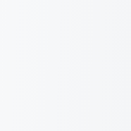
HK$0
百家樂
百家樂情境故事｜連贏兩局後，他把第三
局留給明天｜HH88 編輯室
HH88 編輯情境故事：連贏並不會改變下一局機率；一名香
港玩家在達到預設上限後離桌，把好心情留在娛樂範圍內。
2026年7月17日
0
次瀏覽
閱讀完整故事
0
個標籤