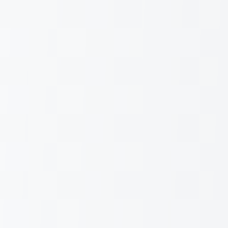
HK$0
百家樂
百家樂情境故事｜連贏兩局後，他把第三
局留給明天｜HH88 編輯室
HH88 編輯情境故事：連贏並不會改變下一局機率；一名香
港玩家在達到預設上限後離桌，把好心情留在娛樂範圍內。
2026年7月17日
0
次瀏覽
閱讀完整故事
0
個標籤