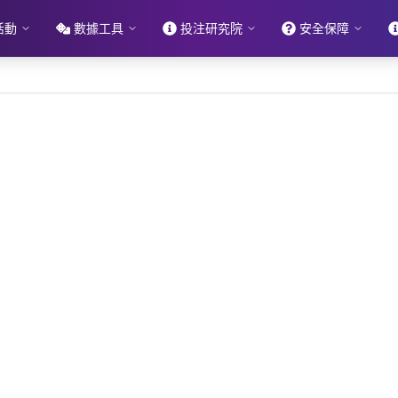
活動
數據工具
投注研究院
安全保障