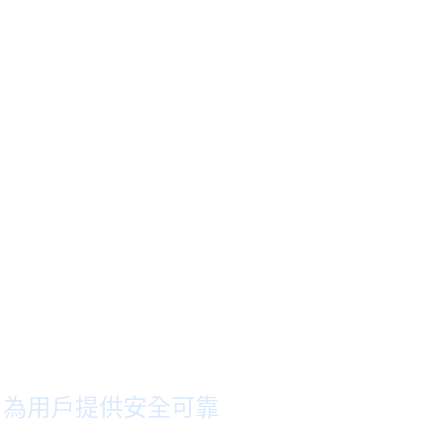
 為用戶提供安全可靠