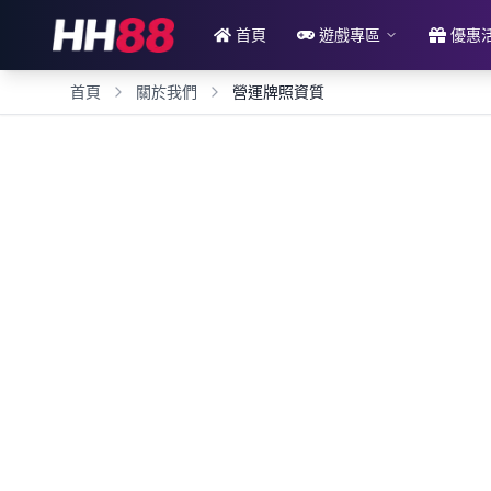
跳過導航到主要內容
首頁
遊戲專區
優惠
首頁
關於我們
營運牌照資質