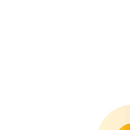
電子老虎
精彩刺激大