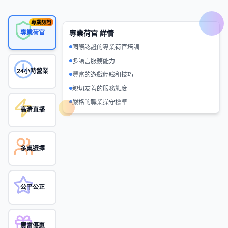
供最優質的遊戲體驗。
專業認證
專業荷官
專業荷官
詳情
國際認證的專業荷官培訓
多語言服務能力
24小時營業
豐富的遊戲經驗和技巧
親切友善的服務態度
嚴格的職業操守標準
高清直播
多桌選擇
公平公正
豐富優惠