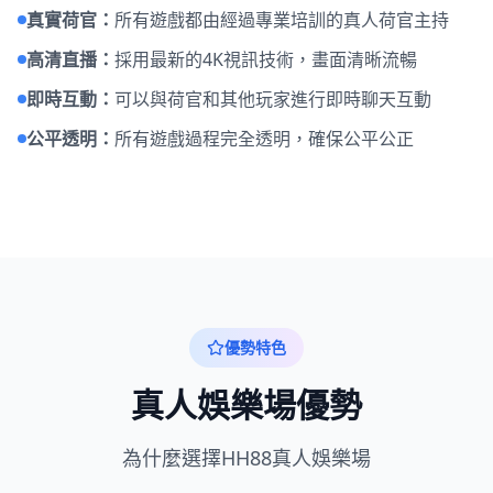
真實荷官：
所有遊戲都由經過專業培訓的真人荷官主持
高清直播：
採用最新的4K視訊技術，畫面清晰流暢
即時互動：
可以與荷官和其他玩家進行即時聊天互動
公平透明：
所有遊戲過程完全透明，確保公平公正
優勢特色
真人娛樂場優勢
專業荷官
為什麼選擇HH88真人娛樂場
所有荷官均經過專業培訓，具備豐富經驗，為您提