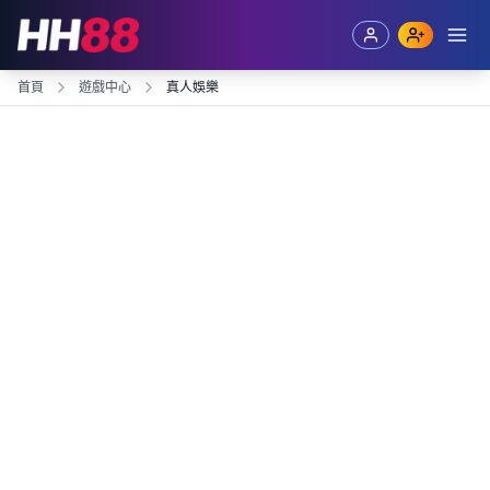
跳過導航到主要內容
首頁
遊戲中心
真人娛樂