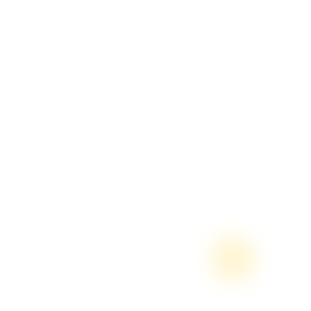
官方合作夥伴
HH
88
萊切斯特足球俱樂部
展現品牌國際影響力 | 頂級體育贊助 | 專業博彩平台
英超
2020
頂級聯賽合作
合作開始年份