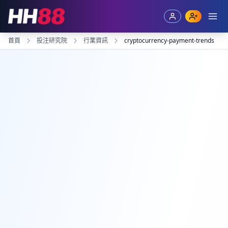
跳過導航到主要內容
首頁
投注研究院
行業資訊
cryptocurrency-payment-trends