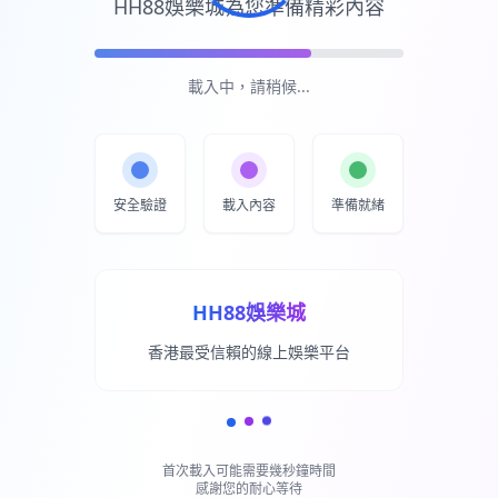
HH88娛樂城為您準備精彩內容
載入中，請稍候...
安全驗證
載入內容
準備就緒
HH88娛樂城
香港最受信賴的線上娛樂平台
首次載入可能需要幾秒鐘時間
感謝您的耐心等待