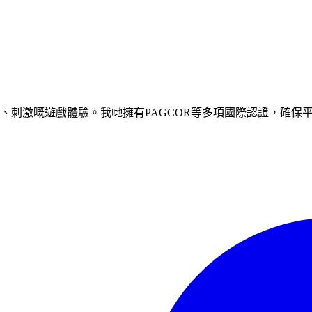
平、刺激嘅遊戲體驗。我哋擁有PAGCOR等多項國際認證，確保