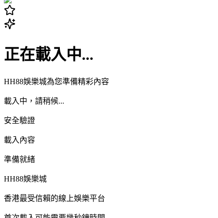
正在載入中...
HH88娛樂城為您準備精彩內容
載入中，請稍候...
安全驗證
載入內容
準備就緒
HH88娛樂城
香港最受信賴的線上娛樂平台
首次載入可能需要幾秒鐘時間