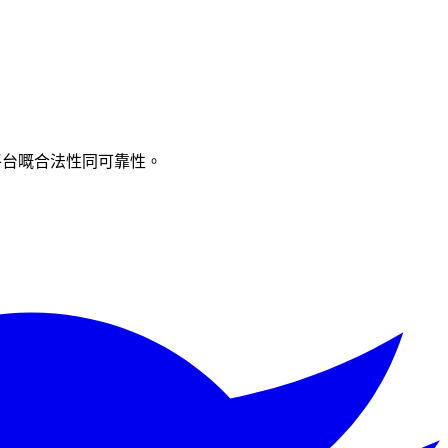
平台嘅合法性同可靠性。