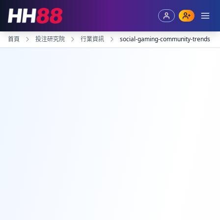
跳過導航到主要內容
首頁
投注研究院
行業資訊
social-gaming-community-trends