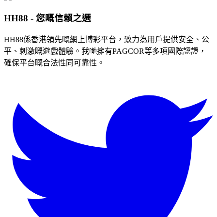
HH88 - 您嘅信賴之選
HH88係香港領先嘅網上博彩平台，致力為用戶提供安全、公
平、刺激嘅遊戲體驗。我哋擁有PAGCOR等多項國際認證，
確保平台嘅合法性同可靠性。