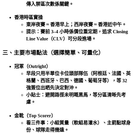
傳入禁區次數係關鍵。
香港時區實操
東岸夜賽 ≈ 香港早上；西岸夜賽 ≈ 香港近中午。
提示：賽前 3–4 小時係價位重定期，追求 Closing
Line Value（CLV）可分段進場。
三、主要市場點法（選擇簡單、可量化）
冠軍（Outright）
早段只用半單位卡位頭部隊伍（阿根廷、法國、英
格蘭、西班牙、巴西、德國、葡萄牙等），等 32
強簽位出晒先決定對沖。
小貼士：避開路徑未明嘅黑馬，等分區清晰先考
慮。
金靴（Top Scorer）
看三件事：小組質量（軟組易灌水）、主罰點球身
份、球隊走得幾遠。