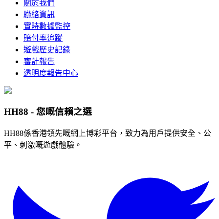
關於我們
聯絡資訊
實時數據監控
賠付率追蹤
遊戲歷史記錄
審計報告
透明度報告中心
HH88 - 您嘅信賴之選
HH88係香港領先嘅網上博彩平台，致力為用戶提供安全、公
平、刺激嘅遊戲體驗。