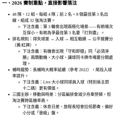
一、2026 賽制重點，直接影響落注
48 隊、12 組，每組 4 隊；前 2 名 + 8 個最佳第 3 名出
線，組成 32 強淘汰賽。
下注含義：第 3 輪會出現兩極化場景——有啲場次
互保小，有啲為爭最佳第 3 名要「打到盡」。
排名規則：得失球差 → 入球 → 相互戰績 → 公平競賽分
（黃/紅牌）。
下注含義：有機會出現「守和即穩」同「必須淨
勝」兩類動機，大小球、讓球同卡牌市場要分開處
理。
補時趨勢：長補時大概率延續（參考 2022），尾段入球
率提升。
下注含義：Live 大小球同球員入球（特別係主罰
十二碼）更有價值。
三國主辦，移動與時差：分區編排會減少舟車勞頓，但
淘汰賽跨區機率高。
下注含義：休息日差、旅程長短會拉低節奏，偏好
小分或「晉級」盤。