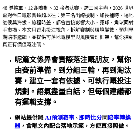
48 隊擴軍、12 組賽制、32 強淘汰賽、跨三國主辦，2026 世界
盃對盤口嘅影響遠超以往：第三名出線機制、加長補時、場地
氣候與海拔、旅程時差，都會直接影響大小、讓球、角球同射
手市場。本文用香港投注視角，拆解賽制與環境變數、預判早
期賠率邏輯，並提供可落地嘅模型與風險管理框架，幫你揀到
真正有價值嘅注碼。
呢篇文係畀會實際落注嘅朋友，幫你
由賽前準備，到分組三輪，再到淘汰
賽，建立一套有依據、可執行嘅投注
規劃。語氣盡量白話，但每個建議都
有邏輯支撐。
網站提供嘅
AI预测赛事
即時比分
同
賠率轉換
、
器
，會喺文內配合落地示範，方便直接照做。