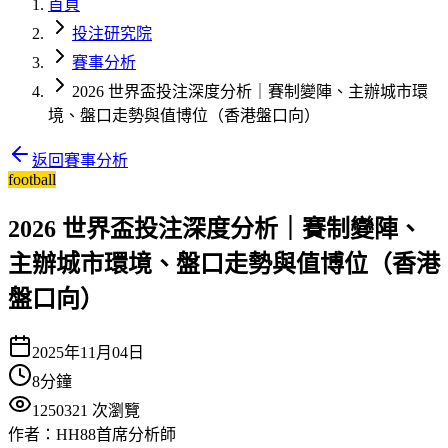
首頁
投注研究院
賽事分析
2026 世界盃投注深度分析｜賽制變陣、主辦城市環
境、盤口走勢與值博位（香港盤口向）
返回賽事分析
football
2026 世界盃投注深度分析｜賽制變陣、
主辦城市環境、盤口走勢與值博位（香港
盤口向）
2025年11月04日
8分鐘
1250321
次瀏覽
作者：
HH88首席分析師