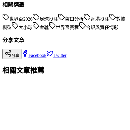
相關標籤
世界盃2026
足球投注
盤口分析
香港投注
數據
模型
大小球
金靴
世界盃賽程
合規與責任博彩
分享文章
Facebook
Twitter
分享
相關文章推薦
足球
0
阿士東維拉對拜仁慕尼黑香港友賽前瞻｜8月7日啟
德開賽時間、陣容與入場提示