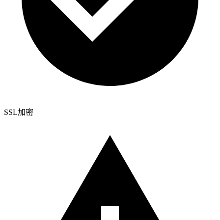
SSL加密