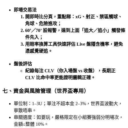
即場交易法
開即時比分頁，重點睇：xG、射正、禁區觸球、
角球、危險進攻；
60’／70’ 設報警，達到上面「追大／追小」觸發條
件先入；
用賠率換算工具快速評估 Live 盤隱含機率，避免
憑感覺硬追。
盤後評估
紀錄每注 CLV（你入場盤 vs 收盤），長期正
CLV 比命中率更能證明邏輯正確。
七、資金與風險管理（世界盃專用）
單位制：1–3U；單注不超本金 2–3%，世界盃波動大，
寧散唔串。
串關適度：如要玩，嚴格限定在小組賽強弱分明場次，
金額≤整體 10%。