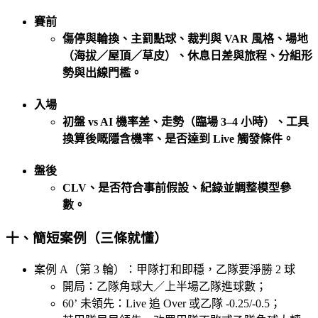
賽前
傷停與輪換、主罰點球、裁判與 VAR 風格、場地
（海拔／屋頂／草皮）、休息日差與旅程、分組形
勢與出線門檻。
入場
初盤 vs AI 機率差、走勢（臨場 3–4 小時）、工具
換算後嘅隱含機率、是否達到 Live 觸發條件。
盤後
CLV、是否符合事前假設、紀錄並調整模型參
數。
十、簡短案例（三條就懂）
案例 A（第 3 輪）：甲隊打和即穩，乙隊要淨勝 2 球
開局：乙隊角球大／上半場乙隊進球數；
60’ 未領先：Live 追 Over 或乙隊 -0.25/-0.5；