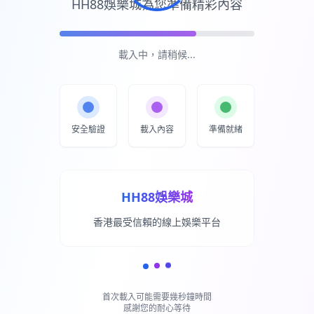
HH88娛樂城為您準備精彩內容
載入中，請稍候...
安全驗證
載入內容
準備就緒
HH88娛樂城
香港最受信賴的線上娛樂平台
首次載入可能需要幾秒鐘時間
感謝您的耐心等待