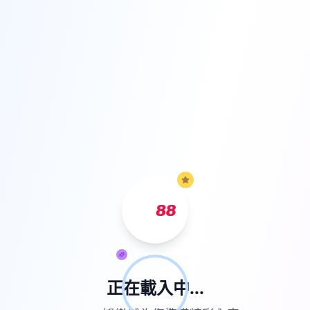
正在載入中...