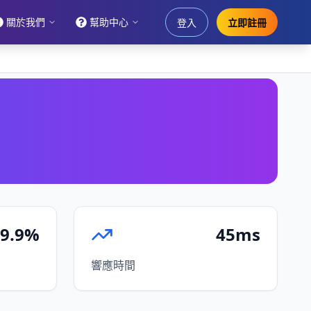
關於我們
幫助中心
登入
立即註冊
99.9%
45ms
響應時間