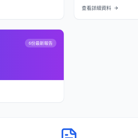
查看詳細資料
6份最新報告