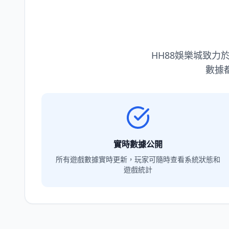
HH88娛樂城致
數據
實時數據公開
所有遊戲數據實時更新，玩家可隨時查看系統狀態和
遊戲統計