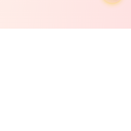
HH88 - 您嘅信賴之選
HH88係香港領先嘅網上博彩平台，致力為用戶提供安全、公平、刺
激嘅遊戲體驗。
遊戲分類
客戶服務
法律資訊
體育博彩
幫助中心
服務條款
真人娛樂
常見問題
私隱政策