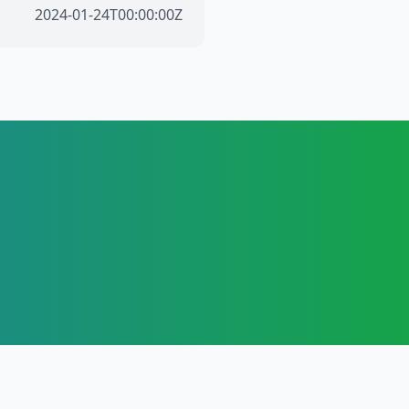
2024-01-24T00:00:00Z