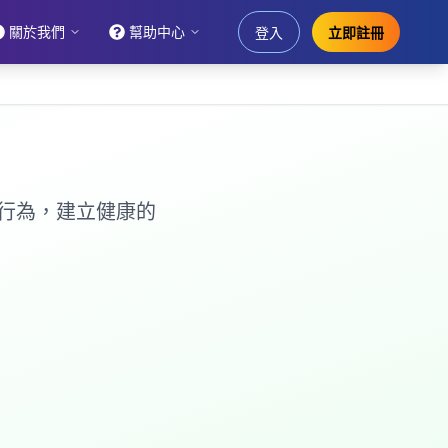
關於我們
幫助中心
登入
立即註冊
行為，建立健康的