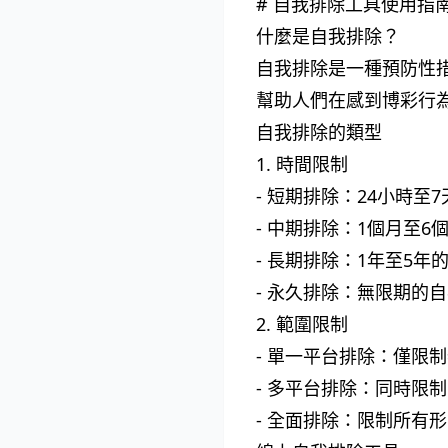
# 自我排除工具使用指
什麼是自我排除？
自我排除是一種預防性
幫助人們在感到博彩行
自我排除的類型
1. 時間限制
- 短期排除：24小時至
- 中期排除：1個月至6
- 長期排除：1年至5年
- 永久排除：無限期的
2. 範圍限制
- 單一平台排除：僅限
- 多平台排除：同時限
- 全面排除：限制所有