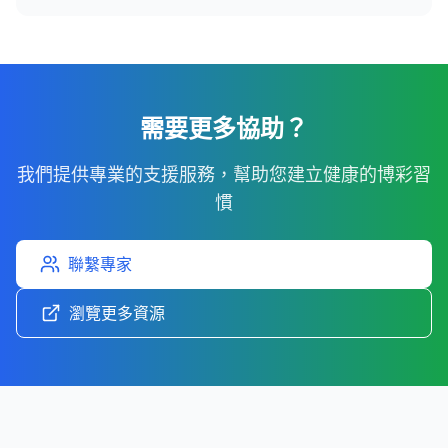
需要更多協助？
我們提供專業的支援服務，幫助您建立健康的博彩習
慣
聯繫專家
瀏覽更多資源