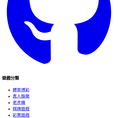
遊戲分類
體育博彩
真人娛樂
老虎機
棋牌遊戲
彩票遊戲