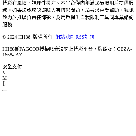
博彩有風險，請理性投注。本平台僅向年滿18歲嘅用戶提供服
務。如果您或您認識嘅人有博彩問題，請尋求專業幫助。我哋
致力於推廣負責任博彩，為用戶提供自我限制工具同專業諮詢
服務。
© 2024 HH88. 版權所有 |
|
網站地圖
|
RSS訂閱
HH88係PAGCOR授權嘅合法網上博彩平台，牌照號：CEZA-
1668-JAZ
安全支付
V
M
₿