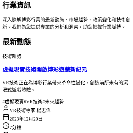
行業資訊
深入瞭解博彩行業的最新動態、市場趨勢、政策變化和技術創
新。我們為您提供專業的分析和洞察，助您把握行業脈搏。
最新動態
技術趨勢
虛擬現實技術開啟博彩遊戲新紀元
VR技術正在為博彩行業帶來革命性變化，創造前所未有的沉
浸式遊戲體驗。
#
虛擬現實
#
VR技術
#
未來趨勢
VR技術專家 楊志偉
2023年12月20日
7
分鐘