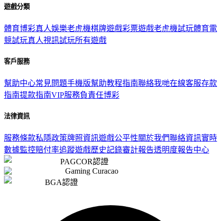
遊戲分類
體育博彩
真人娛樂
老虎機
棋牌遊戲
彩票遊戲
老虎機試玩
體育電
競試玩
真人視訊試玩
所有遊戲
客戶服務
幫助中心
常見問題
手機版幫助
教程指南
聯絡我哋
在線客服
存款
指南
提款指南
VIP服務
負責任博彩
法律資訊
服務條款
私隱政策
牌照資訊
遊戲公平性
關於我們
聯絡資訊
實時
數據監控
賠付率追蹤
遊戲歷史記錄
審計報告
透明度報告中心
PAGCOR認證
Gaming Curacao
BGA認證