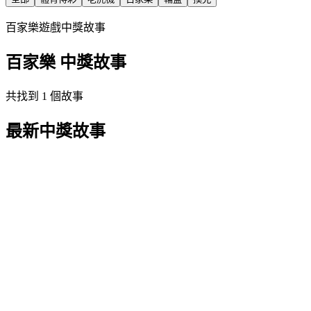
百家樂遊戲中獎故事
百家樂 中獎故事
共找到
1
個故事
最新中獎故事
HK$0
百家樂
百家樂情境故事｜連贏兩局後，他把第三局留給明
天｜HH88 編輯室
HH88 編輯情境故事：連贏並不會改變下一局機率；一名香港
玩家在達到預設上限後離桌，把好心情留在娛樂範圍內。