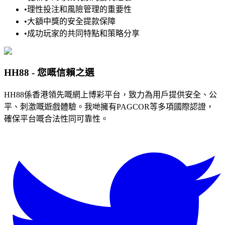
•
理性投注和風險管理的重要性
•
大額中獎的安全提款保障
•
成功玩家的共同特點和策略分享
HH88 - 您嘅信賴之選
HH88係香港領先嘅網上博彩平台，致力為用戶提供安全、公
平、刺激嘅遊戲體驗。我哋擁有PAGCOR等多項國際認證，
確保平台嘅合法性同可靠性。