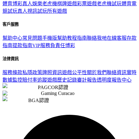
體育博彩
真人娛樂
老虎機
棋牌遊戲
彩票遊戲
老虎機試玩
體育電
競試玩
真人視訊試玩
所有遊戲
客戶服務
幫助中心
常見問題
手機版幫助
教程指南
聯絡我哋
在線客服
存款
指南
提款指南
VIP服務
負責任博彩
法律資訊
服務條款
私隱政策
牌照資訊
遊戲公平性
關於我們
聯絡資訊
實時
數據監控
賠付率追蹤
遊戲歷史記錄
審計報告
透明度報告中心
PAGCOR認證
Gaming Curacao
BGA認證