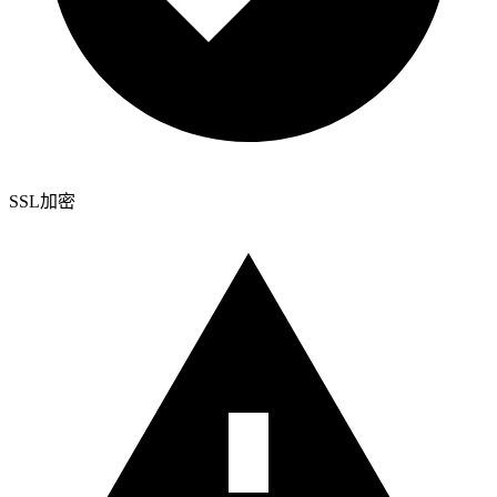
SSL加密