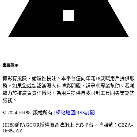
重要提示
博彩有風險，請理性投注。本平台僅向年滿18歲嘅用戶提供服
務。如果您或您認識嘅人有博彩問題，請尋求專業幫助。我哋
致力於推廣負責任博彩，為用戶提供自我限制工具同專業諮詢
服務。
© 2024 HH88. 版權所有 |
|
網站地圖
|
RSS訂閱
HH88係PAGCOR授權嘅合法網上博彩平台，牌照號：CEZA-
1668-JAZ