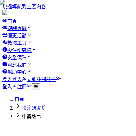
跳過導航到主要內容
首頁
遊戲專區
優惠活動
數據工具
投注研究院
安全保障
關於我們
幫助中心
登入
登入
立即註冊
註冊
登入
註冊
首頁
投注研究院
中獎故事