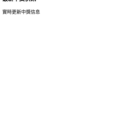
實時更新中獎信息
K$920,000
1,670,343
次瀏覽