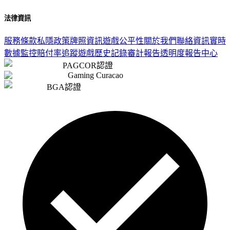
法律資訊
服務條款
私隱政策
牌照資訊
遊戲公平性
關於我們
聯絡資訊
實時
數據監控
賠付率追蹤
遊戲歷史記錄
審計報告
透明度報告中心
PAGCOR認證
Gaming Curacao
BGA認證