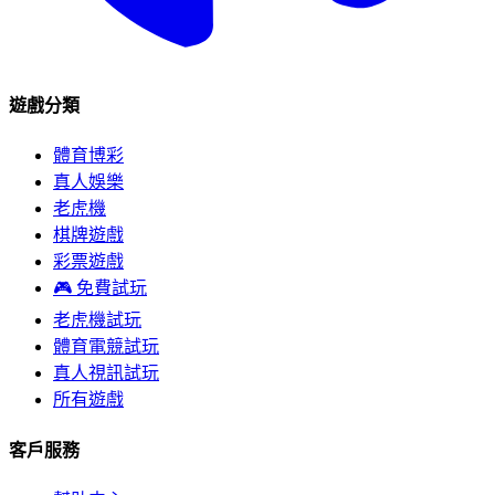
遊戲分類
體育博彩
真人娛樂
老虎機
棋牌遊戲
彩票遊戲
🎮 免費試玩
老虎機試玩
體育電競試玩
真人視訊試玩
所有遊戲
客戶服務