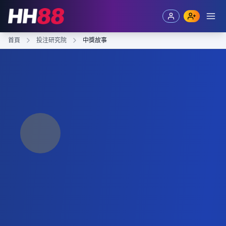
跳過導航到主要內容
首頁
投注研究院
中獎故事