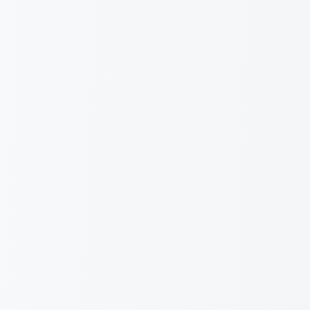
撲克情境故事｜河牌反勝之後，他先記錄
決策而非獎金｜HH88 編輯室
HH88 編輯情境故事：一手河牌反勝帶來短期驚喜，但玩家
把焦點放回下注決策、資金上限與休息安排。
2026年7月17日
0
次瀏覽
閱讀完整故事
0
個標籤
HK$0