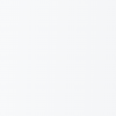
他仍然關掉即場盤｜HH88 編輯室
HH88 編輯情境故事：補時入球令一次小額投注意外成功，
但玩家沒有把興奮延伸成連續即場下注。
2026年7月17日
0
次瀏覽
閱讀完整故事
0
個標籤
HK$0
撲克