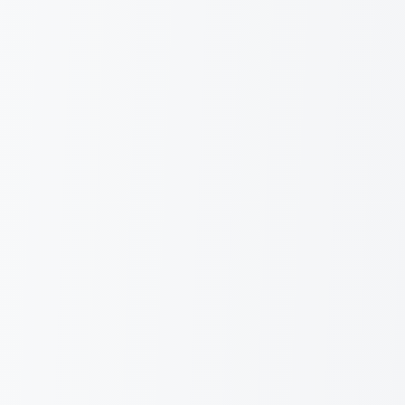
輪盤
輪盤情境故事｜紅色連開後，他沒有追下
一個黑色｜HH88 編輯室
HH88 編輯情境故事：輪盤連續出現同一顏色不代表下一轉
必然反向；真正重要的是玩家能否遵守預算與停止條件。
2026年7月17日
0
次瀏覽
閱讀完整故事
0
個標籤